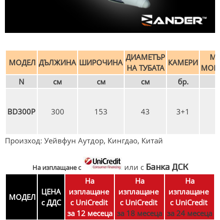
ДИАМЕТЪР
МА
МОДЕЛ
ДЪЛЖИНА
ШИРОЧИНА
КАМЕРИ
НА ТУБАТА
МОЩ
N
см
см
см
бр.
к
BD300P
300
153
43
3+1
Произход: Уейвфун Аутдор, Кингдао, Китай
Банка ДСК
или с
На изплащане с
На
На
На
ЦЕНА
изплащане
изплащане
изплащане
МОДЕЛ
с ДДС
с UniCredit
с UniCredit
с UniCredit
за 12 месеца
за 18 месеца
за 24 месеца