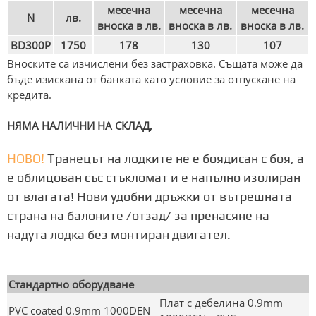
месечна
месечна
месечна
N
лв.
вноска в лв.
вноска в лв.
вноска в лв.
BD300P
1750
178
130
107
Вноските са изчислени без застраховка. Същата може да
бъде изискана от банката като условие за отпускане на
кредита.
НЯМА НАЛИЧНИ НА СКЛАД,
НОВО!
Транецът на лодките не е боядисан с боя, а
е облицован със стъкломат и е напълно изолиран
от влагата! Нови удобни дръжки от вътрешната
страна на балоните /отзад/ за пренасяне на
надута лодка без монтиран двигател.
Стандартно оборудване
Плат с дебелина 0.9mm
PVC coated 0.9mm 1000DEN