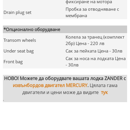
фиксиране на мотора
Пробка за отводняване с
Drain plug set
мембрана
*Опционално оборудване
Kолела за транец (комплект
Transom wheels
2бр) Цена - 220 лв
Under seat bag
Сак за пейката Цена - 30лв
Сак за носа на лодката Цена
Front bag
- 30лв
НОВО! Можете да оборудвате вашата лодка ZANDER с
извънбордов двигател MERCURY
.
Цялата гама
двигатели и цени може да видите
тук
.