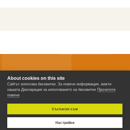
About cookies on this site
2008 ФЛЕКС Електроникс ЕООД
Сайтът използва бисквитки. За повече информация, вижте
нашата Декларация за използването на бисквитки
Прочетете
повече
Съгласен съм
Sitemap
защита на личните данни
Powered by
WebForce
Настройки