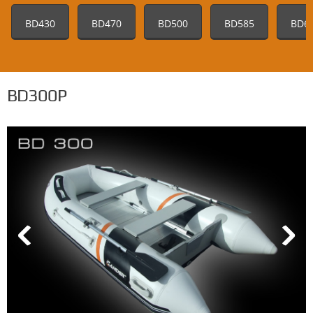
BD430
BD470
BD500
BD585
BD6
BD300P