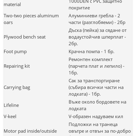
1000DEN с PVC защитно
material
покритие
Two-two pieces aluminum
Алуминиеви гребла - 2
oars
части (разглобяеми) - 2бр
Дъска (пейка) за сядане от
Plywood bench seat
водаустойчив шперплат -
2бр.
Foot pump
Крачна помпа - 1 бр.
Ремонтен комплект
Repairing kit
(парчета плат и лепило) -
1бр.
Сак за транспортиране
Carrying bag
(събира всички части на
лодката) - 1бр.
Въже около бордовете на
Lifeline
лодката
V-keel
V-образен надуваем кил
Подложки на транеца
Motor pad inside/outside
овътре и отвън за по-добро